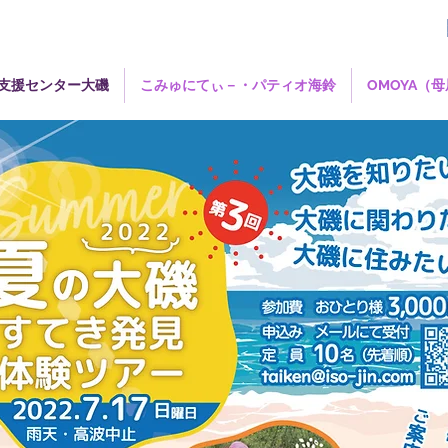
支援センター大磯
こみゅにてぃ－・パティオ海鈴
OMOYA（