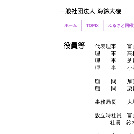
一般社団法人 海鈴大磯
ホーム
TOPIX
ふるさと回帰
役員等
代表理事 富山
理 事 高橋
理 事 芝原
​理 事 小澤
顧 問 加藤 
顧 問 栗原 
事務局長 大塚
設立時社員 富
社員 鈴木