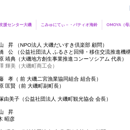
支援センター大磯
こみゅにてぃ－・パティオ海鈴
OMOYA（
 昇 （
NPO法人 大磯だいすき倶楽部
顧問）
 公 （
公益社団法人 ふるさと回帰・移住交流推進機
 靖典（
大磯地方創生事業推進コンーソシアム
代表）
 輝美（大磯町商工会）
孝（ 前 大磯二宮漁業協同組合 組合長）
匡賢（前 大磯町副町長）
由美子（公益社団法人 大磯町観光協会 会長）
山 昇
 昭彦